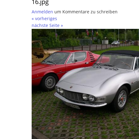
16.jpg
Anmelden
um Kommentare zu schreiben
« vorheriges
nächste Seite »