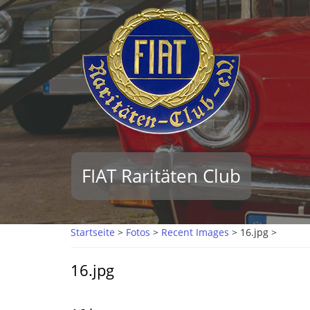
Direkt
zum
Inhalt
FIAT Raritäten Club
Startseite
>
Fotos
>
Recent Images
>
16.jpg >
16.jpg