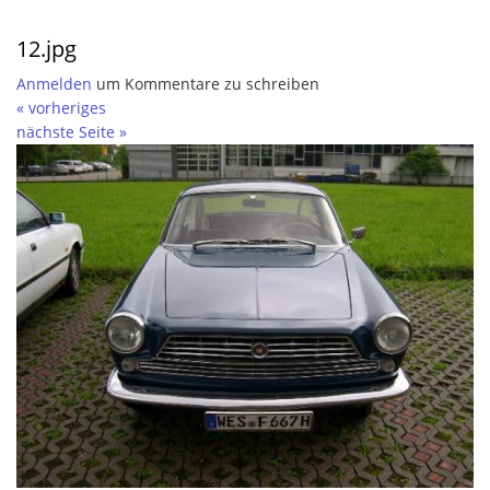
12.jpg
Anmelden
um Kommentare zu schreiben
« vorheriges
nächste Seite »