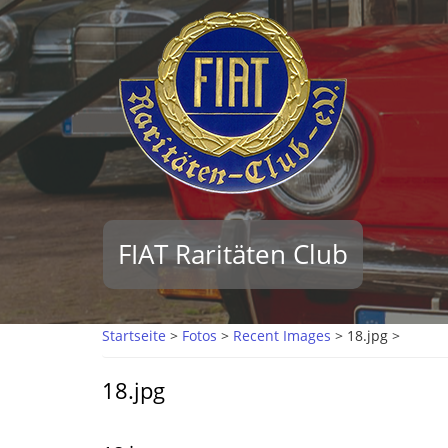
Direkt
zum
Inhalt
FIAT Raritäten Club
Startseite
>
Fotos
>
Recent Images
>
18.jpg >
18.jpg