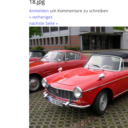
18.jpg
Anmelden
um Kommentare zu schreiben
« vorheriges
nächste Seite »