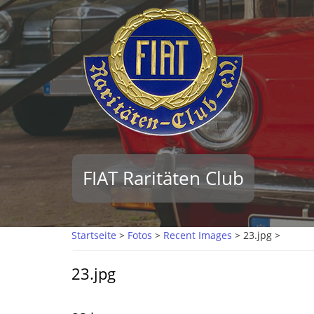
Direkt
zum
Inhalt
FIAT Raritäten Club
Startseite
>
Fotos
>
Recent Images
>
23.jpg >
23.jpg